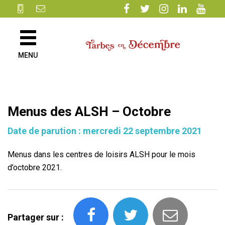
Gestion des traceurs
Lien
Lien
Lien
Lien
Lien
vers
vers
vers
vers
vers
le
le
le
le
la
compte
compte
compte
compte
chaîne
Facebook
Twitter
Instagram
Linkedin
Youtube
MENU
Menus des ALSH – Octobre
Date de parution : mercredi 22 septembre 2021
Menus dans les centres de loisirs ALSH pour le mois
d’octobre 2021.
Partager sur :