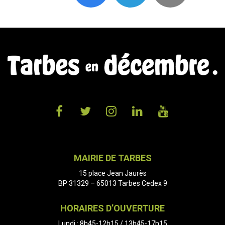
Lien
Lien
Lien
Lien
Lien
vers
vers
vers
vers
vers
le
le
le
le
la
MAIRIE DE TARBES
compte
compte
compte
compte
chaîne
15 place Jean Jaurès
Facebook
Twitter
Instagram
Linkedin
Youtube
BP 31329 – 65013 Tarbes Cedex 9
HORAIRES D’OUVERTURE
Lundi : 8h45-12h15 / 13h45-17h15